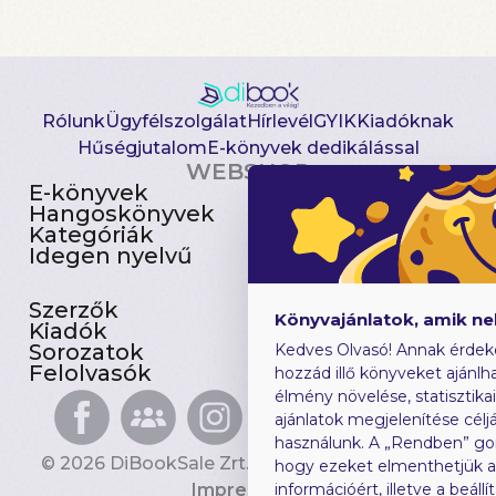
Rólunk
Ügyfélszolgálat
Hírlevél
GYIK
Kiadóknak
Hűségjutalom
E-könyvek dedikálással
WEBSHOP
E-könyvek
Csomagajánlatok
Hangoskönyvek
Akciósak
Kategóriák
Előjegyezhetők
Idegen nyelvű
Újdonságok
Szerzők
Gyerekkönyvek
Könyvajánlatok, amik n
Kiadók
Heti toplista
Sorozatok
Ajándékutalvány
Kedves Olvasó! Annak érdek
Felolvasók
Blog
hozzád illő könyveket ajánlha
élmény növelése, statisztika
ajánlatok megjelenítése céljá
használunk. A „Rendben” go
© 2026 DiBookSale Zrt. Minden jog fenntartva.
hogy ezeket elmenthetjük 
Impresszum
információért, illetve a beál