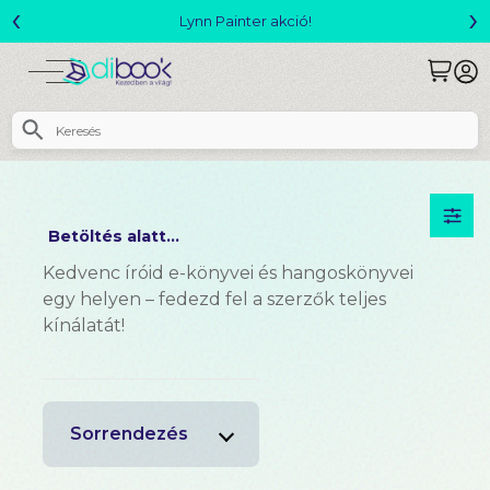
‹
›
Lynn Painter akció!
Betöltés alatt...
Kedvenc íróid e-könyvei és hangoskönyvei
egy helyen – fedezd fel a szerzők teljes
kínálatát!
Sorrendezés