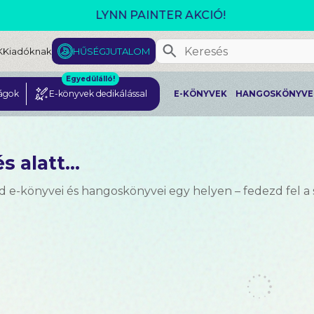
GJELENT! L. J. SHEN: LEGVADABB ÁLMAIMBAN SZER
K
Kiadóknak
HŰSÉGJUTALOM
Egyedülálló!
ágok
E-könyvek dedikálással
E-KÖNYVEK
HANGOSKÖNYVE
s alatt...
d e-könyvei és hangoskönyvei egy helyen – fedezd fel a 