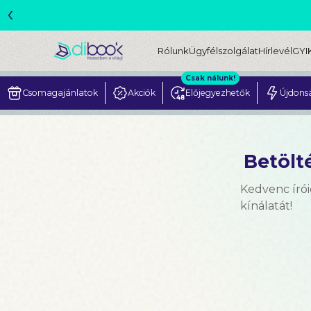
‹
ME
Rólunk
Ügyfélszolgálat
Hírlevél
GYI
Csak nálunk!
Csomagajánlatok
Akciók
Előjegyezhetők
Újdons
Betölté
Kedvenc írói
kínálatát!