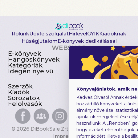
Rólunk
Ügyfélszolgálat
Hírlevél
GYIK
Kiadóknak
Hűségjutalom
E-könyvek dedikálással
WEBSHOP
E-könyvek
Csomagajánlatok
Hangoskönyvek
Akciósak
Kategóriák
Előjegyezhetők
Idegen nyelvű
Újdonságok
Szerzők
Gyerekkönyvek
Könyvajánlatok, amik n
Kiadók
Heti toplista
Sorozatok
Ajándékutalvány
Kedves Olvasó! Annak érdek
Felolvasók
Blog
hozzád illő könyveket ajánlha
élmény növelése, statisztika
ajánlatok megjelenítése céljá
használunk. A „Rendben” go
© 2026 DiBookSale Zrt. Minden jog fenntartva.
hogy ezeket elmenthetjük 
Impresszum
információért, illetve a beál