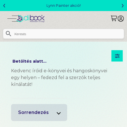
‹
›
Lynn Painter akció!
Betöltés alatt...
Kedvenc íróid e-könyvei és hangoskönyvei
egy helyen – fedezd fel a szerzők teljes
kínálatát!
Sorrendezés