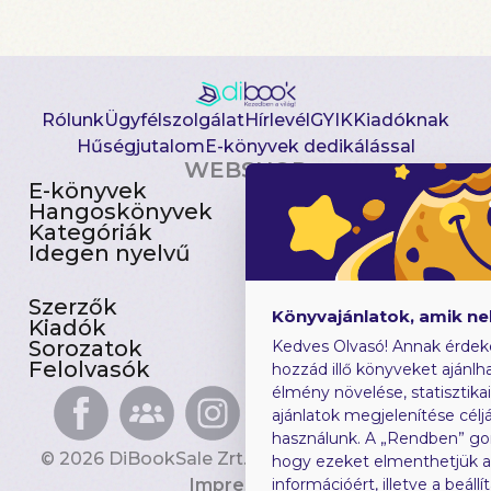
Rólunk
Ügyfélszolgálat
Hírlevél
GYIK
Kiadóknak
Hűségjutalom
E-könyvek dedikálással
WEBSHOP
E-könyvek
Csomagajánlatok
Hangoskönyvek
Akciósak
Kategóriák
Előjegyezhetők
Idegen nyelvű
Újdonságok
Szerzők
Gyerekkönyvek
Könyvajánlatok, amik n
Kiadók
Heti toplista
Sorozatok
Ajándékutalvány
Kedves Olvasó! Annak érdek
Felolvasók
Blog
hozzád illő könyveket ajánlha
élmény növelése, statisztika
ajánlatok megjelenítése céljá
használunk. A „Rendben” go
© 2026 DiBookSale Zrt. Minden jog fenntartva.
hogy ezeket elmenthetjük 
Impresszum
információért, illetve a beál