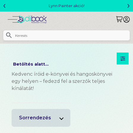
‹
›
Lynn Painter akció!
Betöltés alatt...
Kedvenc íróid e-könyvei és hangoskönyvei
egy helyen – fedezd fel a szerzők teljes
kínálatát!
Sorrendezés