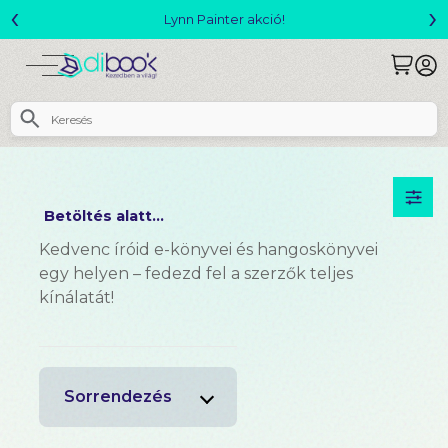
‹
›
Lynn Painter akció!
Betöltés alatt...
Kedvenc íróid e-könyvei és hangoskönyvei
egy helyen – fedezd fel a szerzők teljes
kínálatát!
Sorrendezés