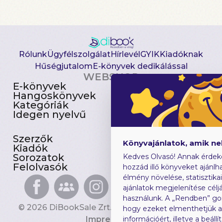
Rólunk
Ügyfélszolgálat
Hírlevél
GYIK
Kiadóknak
Hűségjutalom
E-könyvek dedikálással
WEBSHOP
E-könyvek
Csomagajánlatok
Hangoskönyvek
Akciósak
Kategóriák
Előjegyezhetők
Idegen nyelvű
Újdonságok
Szerzők
Gyerekkönyvek
Könyvajánlatok, amik n
Kiadók
Heti toplista
Sorozatok
Ajándékutalvány
Kedves Olvasó! Annak érdek
Felolvasók
Blog
hozzád illő könyveket ajánlha
élmény növelése, statisztika
ajánlatok megjelenítése céljá
használunk. A „Rendben” go
© 2026 DiBookSale Zrt. Minden jog fenntartva.
hogy ezeket elmenthetjük 
Impresszum
információért, illetve a beál