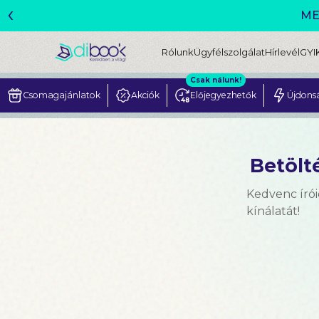
‹
Rólunk
Ügyfélszolgálat
Hírlevél
GYI
Csak nálunk!
Csomagajánlatok
Akciók
Előjegyezhetők
Újdons
Betölté
Kedvenc írói
kínálatát!