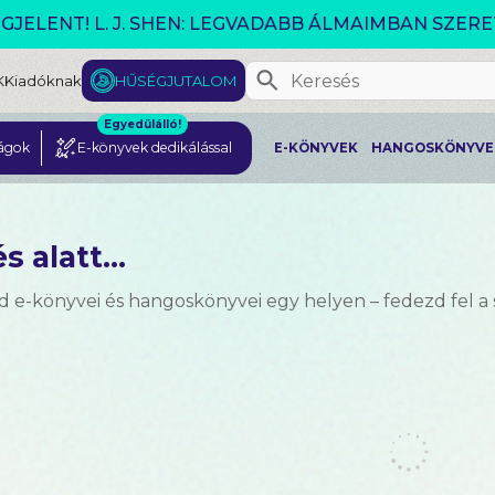
VÁLTOZÓ VILÁG AKCIÓ!
K
Kiadóknak
HŰSÉGJUTALOM
Egyedülálló!
ágok
E-könyvek dedikálással
E-KÖNYVEK
HANGOSKÖNYVE
s alatt...
d e-könyvei és hangoskönyvei egy helyen – fedezd fel a 