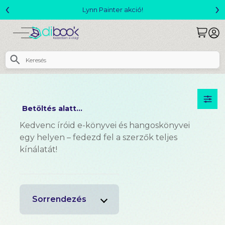
‹
›
Lynn Painter akció!
Betöltés alatt...
Kedvenc íróid e-könyvei és hangoskönyvei
egy helyen – fedezd fel a szerzők teljes
kínálatát!
Sorrendezés