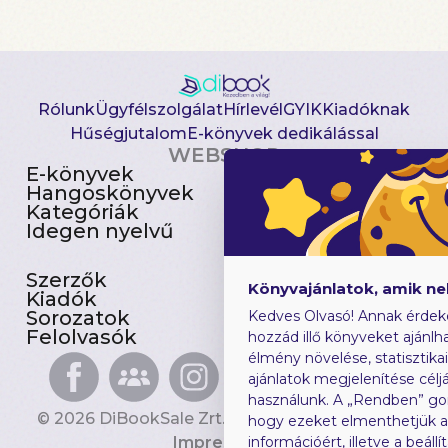
Rólunk
Ügyfélszolgálat
Hírlevél
GYIK
Kiadóknak
Hűségjutalom
E-könyvek dedikálással
WEBSHOP
E-könyvek
Csomagajánlatok
Hangoskönyvek
Akciósak
Kategóriák
Előjegyezhetők
Idegen nyelvű
Újdonságok
Szerzők
Gyerekkönyvek
Könyvajánlatok, amik n
Kiadók
Heti toplista
Sorozatok
Ajándékutalvány
Kedves Olvasó! Annak érdek
Felolvasók
Blog
hozzád illő könyveket ajánlha
élmény növelése, statisztika
ajánlatok megjelenítése céljá
használunk. A „Rendben” go
© 2026 DiBookSale Zrt. Minden jog fenntartva.
hogy ezeket elmenthetjük 
Impresszum
információért, illetve a beál