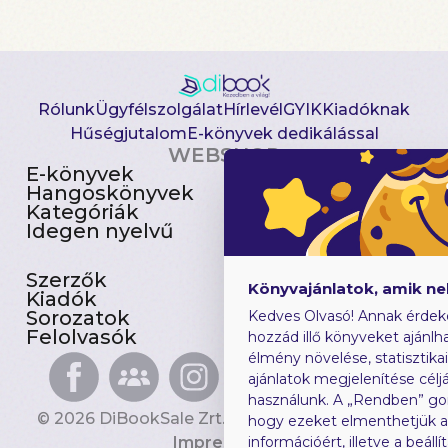
Rólunk
Ügyfélszolgálat
Hírlevél
GYIK
Kiadóknak
Hűségjutalom
E-könyvek dedikálással
WEBSHOP
E-könyvek
Csomagajánlatok
Hangoskönyvek
Akciósak
Kategóriák
Előjegyezhetők
Idegen nyelvű
Újdonságok
Szerzők
Gyerekkönyvek
Könyvajánlatok, amik n
Kiadók
Heti toplista
Sorozatok
Ajándékutalvány
Kedves Olvasó! Annak érdek
Felolvasók
Blog
hozzád illő könyveket ajánlha
élmény növelése, statisztika
ajánlatok megjelenítése céljá
használunk. A „Rendben” go
© 2026 DiBookSale Zrt. Minden jog fenntartva.
hogy ezeket elmenthetjük 
Impresszum
információért, illetve a beál