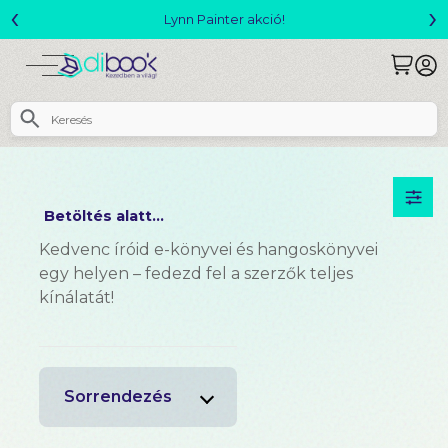
‹
›
Lynn Painter akció!
Betöltés alatt...
Kedvenc íróid e-könyvei és hangoskönyvei
egy helyen – fedezd fel a szerzők teljes
kínálatát!
Sorrendezés