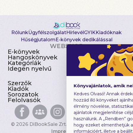
Rólunk
Ügyfélszolgálat
Hírlevél
GYIK
Kiadóknak
Hűségjutalom
E-könyvek dedikálással
WEBSHOP
E-könyvek
Csomagajánlatok
Hangoskönyvek
Akciósak
Kategóriák
Előjegyezhetők
Idegen nyelvű
Újdonságok
Szerzők
Gyerekkönyvek
Könyvajánlatok, amik n
Kiadók
Heti toplista
Sorozatok
Ajándékutalvány
Kedves Olvasó! Annak érdek
Felolvasók
Blog
hozzád illő könyveket ajánlha
élmény növelése, statisztika
ajánlatok megjelenítése céljá
használunk. A „Rendben” go
© 2026 DiBookSale Zrt. Minden jog fenntartva.
hogy ezeket elmenthetjük 
Impresszum
információért, illetve a beál