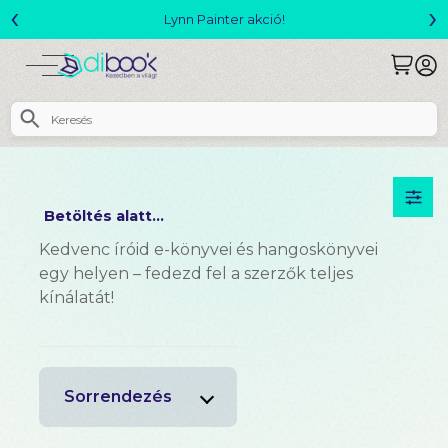
‹
›
Lynn Painter akció!
Megjelent! 
Betöltés alatt...
Kedvenc íróid e-könyvei és hangoskönyvei
egy helyen – fedezd fel a szerzők teljes
kínálatát!
Sorrendezés