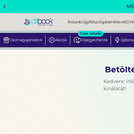
‹
Rólunk
Ügyfélszolgálat
Hírlevél
GYI
Csak nálunk!
Csomagajánlatok
Akciók
Előjegyezhetők
Újdons
Betölté
Kedvenc írói
kínálatát!