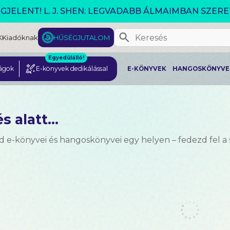
VÁLTOZÓ VILÁG AKCIÓ!
K
Kiadóknak
HŰSÉGJUTALOM
Egyedülálló!
ágok
E-könyvek dedikálással
E-KÖNYVEK
HANGOSKÖNYVE
s alatt...
d e-könyvei és hangoskönyvei egy helyen – fedezd fel a 