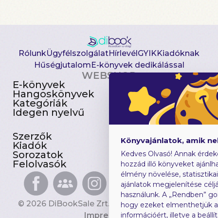
Rólunk
Ügyfélszolgálat
Hírlevél
GYIK
Kiadóknak
Hűségjutalom
E-könyvek dedikálással
WEBSHOP
E-könyvek
Csomagajánlatok
Hangoskönyvek
Akciósak
Kategóriák
Előjegyezhetők
Idegen nyelvű
Újdonságok
Szerzők
Gyerekkönyvek
Könyvajánlatok, amik n
Kiadók
Heti toplista
Sorozatok
Ajándékutalvány
Kedves Olvasó! Annak érdek
Felolvasók
Blog
hozzád illő könyveket ajánlha
élmény növelése, statisztika
ajánlatok megjelenítése céljá
használunk. A „Rendben” go
© 2026 DiBookSale Zrt. Minden jog fenntartva.
hogy ezeket elmenthetjük 
Impresszum
információért, illetve a beál