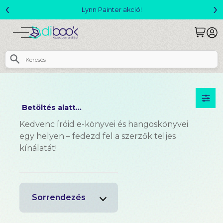
‹
›
Lynn Painter akció!
Me
Betöltés alatt...
Kedvenc íróid e-könyvei és hangoskönyvei
egy helyen – fedezd fel a szerzők teljes
kínálatát!
Sorrendezés