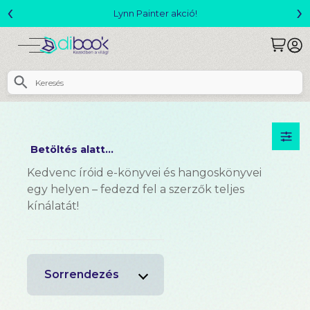
‹
›
Lynn Painter akció!
Megjelent! 
Betöltés alatt...
Kedvenc íróid e-könyvei és hangoskönyvei
egy helyen – fedezd fel a szerzők teljes
kínálatát!
Sorrendezés