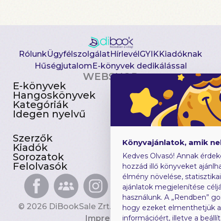
Rólunk
Ügyfélszolgálat
Hírlevél
GYIK
Kiadóknak
Hűségjutalom
E-könyvek dedikálással
WEBSHOP
E-könyvek
Csomagajánlatok
Hangoskönyvek
Akciósak
Kategóriák
Előjegyezhetők
Idegen nyelvű
Újdonságok
Szerzők
Gyerekkönyvek
Könyvajánlatok, amik n
Kiadók
Heti toplista
Sorozatok
Ajándékutalvány
Kedves Olvasó! Annak érdek
Felolvasók
Blog
hozzád illő könyveket ajánlha
élmény növelése, statisztika
ajánlatok megjelenítése céljá
használunk. A „Rendben” go
© 2026 DiBookSale Zrt. Minden jog fenntartva.
hogy ezeket elmenthetjük 
Impresszum
információért, illetve a beál