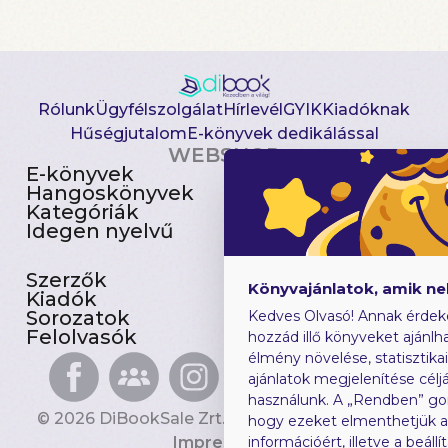
Rólunk
Ügyfélszolgálat
Hírlevél
GYIK
Kiadóknak
Hűségjutalom
E-könyvek dedikálással
WEBSHOP
E-könyvek
Csomagajánlatok
Hangoskönyvek
Akciósak
Kategóriák
Előjegyezhetők
Idegen nyelvű
Újdonságok
Szerzők
Gyerekkönyvek
Könyvajánlatok, amik n
Kiadók
Heti toplista
Sorozatok
Ajándékutalvány
Kedves Olvasó! Annak érdek
Felolvasók
Blog
hozzád illő könyveket ajánlha
élmény növelése, statisztika
ajánlatok megjelenítése céljá
használunk. A „Rendben” go
© 2026 DiBookSale Zrt. Minden jog fenntartva.
hogy ezeket elmenthetjük 
Impresszum
információért, illetve a beál