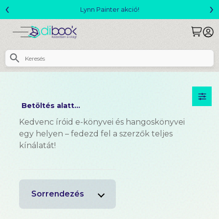
‹
›
Lynn Painter akció!
Betöltés alatt...
Kedvenc íróid e-könyvei és hangoskönyvei
egy helyen – fedezd fel a szerzők teljes
kínálatát!
Sorrendezés