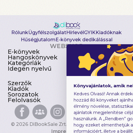
Rólunk
Ügyfélszolgálat
Hírlevél
GYIK
Kiadóknak
Hűségjutalom
E-könyvek dedikálással
WEBSHOP
E-könyvek
Csomagajánlatok
Hangoskönyvek
Akciósak
Kategóriák
Előjegyezhetők
Idegen nyelvű
Újdonságok
Szerzők
Gyerekkönyvek
Könyvajánlatok, amik n
Kiadók
Heti toplista
Sorozatok
Ajándékutalvány
Kedves Olvasó! Annak érdek
Felolvasók
Blog
hozzád illő könyveket ajánlha
élmény növelése, statisztika
ajánlatok megjelenítése céljá
használunk. A „Rendben” go
© 2026 DiBookSale Zrt. Minden jog fenntartva.
hogy ezeket elmenthetjük 
Impresszum
információért, illetve a beál