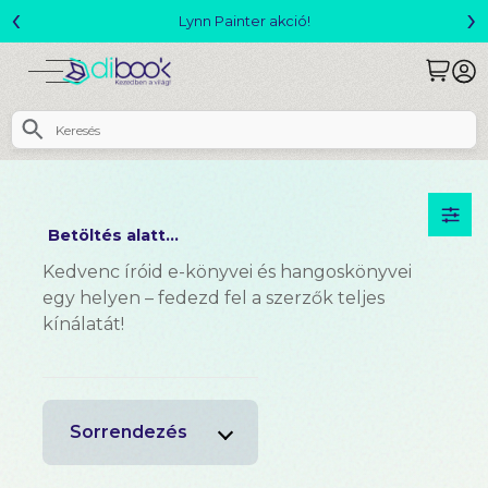
‹
›
Megjelent! L. J. Shen: Legvadabb álmaimban szeretlek
Betöltés alatt...
Kedvenc íróid e-könyvei és hangoskönyvei
egy helyen – fedezd fel a szerzők teljes
kínálatát!
Sorrendezés