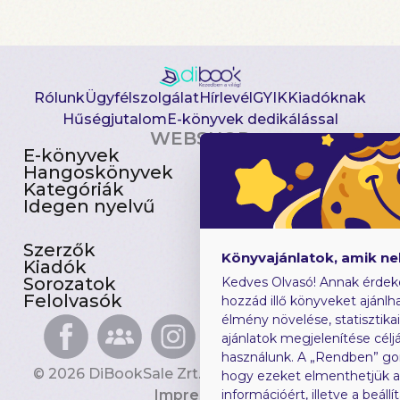
Rólunk
Ügyfélszolgálat
Hírlevél
GYIK
Kiadóknak
Hűségjutalom
E-könyvek dedikálással
WEBSHOP
E-könyvek
Csomagajánlatok
Hangoskönyvek
Akciósak
Kategóriák
Előjegyezhetők
Idegen nyelvű
Újdonságok
Szerzők
Gyerekkönyvek
Könyvajánlatok, amik n
Kiadók
Heti toplista
Sorozatok
Ajándékutalvány
Kedves Olvasó! Annak érdek
Felolvasók
Blog
hozzád illő könyveket ajánlha
élmény növelése, statisztika
ajánlatok megjelenítése céljá
használunk. A „Rendben” go
© 2026 DiBookSale Zrt. Minden jog fenntartva.
hogy ezeket elmenthetjük 
Impresszum
információért, illetve a beál