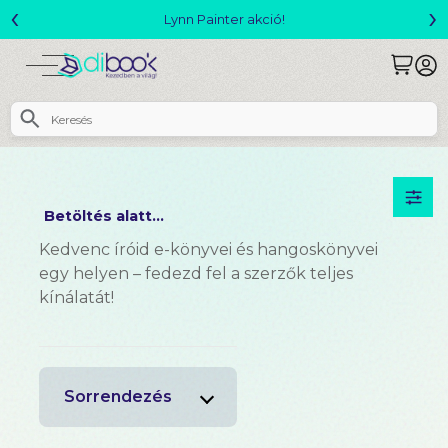
‹
›
Lynn Painter akció!
Betöltés alatt...
Kedvenc íróid e-könyvei és hangoskönyvei
egy helyen – fedezd fel a szerzők teljes
kínálatát!
Sorrendezés