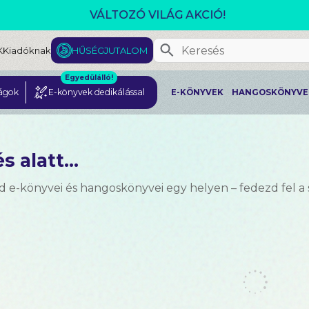
CSOMAGAJÁNLATOK- AKÁR 25% KEDVEZMÉNNYEL!
K
Kiadóknak
HŰSÉGJUTALOM
Egyedülálló!
ágok
E-könyvek dedikálással
E-KÖNYVEK
HANGOSKÖNYVE
s alatt...
d e-könyvei és hangoskönyvei egy helyen – fedezd fel a 