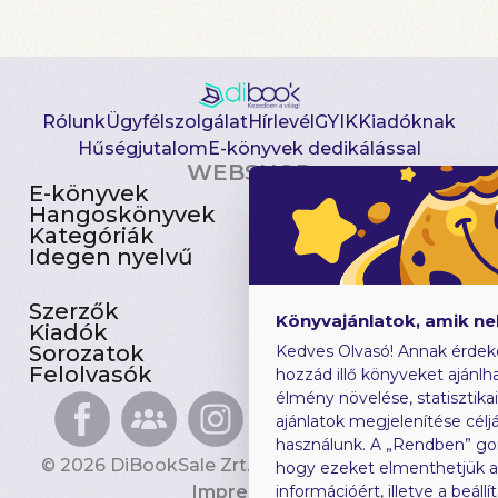
Rólunk
Ügyfélszolgálat
Hírlevél
GYIK
Kiadóknak
Hűségjutalom
E-könyvek dedikálással
WEBSHOP
E-könyvek
Csomagajánlatok
Hangoskönyvek
Akciósak
Kategóriák
Előjegyezhetők
Idegen nyelvű
Újdonságok
Szerzők
Gyerekkönyvek
Könyvajánlatok, amik n
Kiadók
Heti toplista
Sorozatok
Ajándékutalvány
Kedves Olvasó! Annak érdek
Felolvasók
Blog
hozzád illő könyveket ajánlha
élmény növelése, statisztika
ajánlatok megjelenítése céljá
használunk. A „Rendben” go
© 2026 DiBookSale Zrt. Minden jog fenntartva.
hogy ezeket elmenthetjük 
Impresszum
információért, illetve a beál