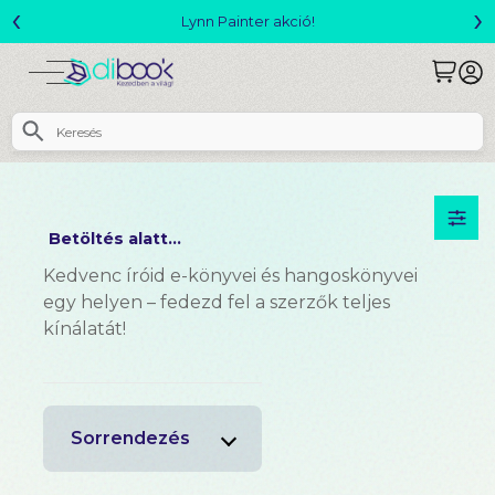
‹
›
Megjelent! L. J. Shen: Legvadabb álmaimban sze
Betöltés alatt...
Kedvenc íróid e-könyvei és hangoskönyvei
egy helyen – fedezd fel a szerzők teljes
kínálatát!
Sorrendezés