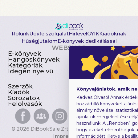
Rólunk
Ügyfélszolgálat
Hírlevél
GYIK
Kiadóknak
Hűségjutalom
E-könyvek dedikálással
WEBSHOP
E-könyvek
Csomagajánlatok
Hangoskönyvek
Akciósak
Kategóriák
Előjegyezhetők
Idegen nyelvű
Újdonságok
Szerzők
Gyerekkönyvek
Könyvajánlatok, amik n
Kiadók
Heti toplista
Sorozatok
Ajándékutalvány
Kedves Olvasó! Annak érdek
Felolvasók
Blog
hozzád illő könyveket ajánlha
élmény növelése, statisztika
ajánlatok megjelenítése céljá
használunk. A „Rendben” go
© 2026 DiBookSale Zrt. Minden jog fenntartva.
hogy ezeket elmenthetjük 
Impresszum
információért, illetve a beál