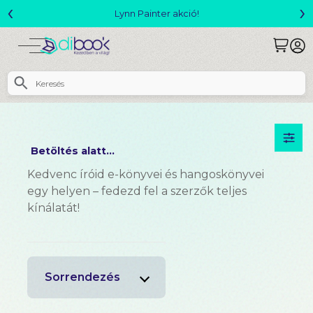
‹
›
ter akció!
Megjelent! L. J. Shen: Le
Betöltés alatt...
Kedvenc íróid e-könyvei és hangoskönyvei
egy helyen – fedezd fel a szerzők teljes
kínálatát!
Sorrendezés