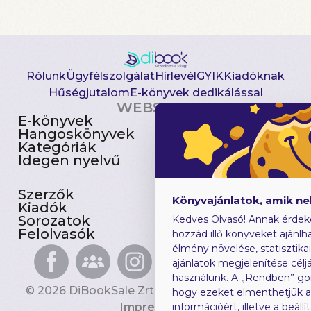
Rólunk
Ügyfélszolgálat
Hírlevél
GYIK
Kiadóknak
Hűségjutalom
E-könyvek dedikálással
WEBSHOP
E-könyvek
Csomagajánlatok
Hangoskönyvek
Akciósak
Kategóriák
Előjegyezhetők
Idegen nyelvű
Újdonságok
Szerzők
Gyerekkönyvek
Könyvajánlatok, amik n
Kiadók
Heti toplista
Sorozatok
Ajándékutalvány
Kedves Olvasó! Annak érdek
Felolvasók
Blog
hozzád illő könyveket ajánlha
élmény növelése, statisztika
ajánlatok megjelenítése céljá
használunk. A „Rendben” go
© 2026 DiBookSale Zrt. Minden jog fenntartva.
hogy ezeket elmenthetjük 
Impresszum
információért, illetve a beál