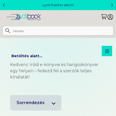
‹
›
Lynn Painter akció!
Betöltés alatt...
Kedvenc íróid e-könyvei és hangoskönyvei
egy helyen – fedezd fel a szerzők teljes
kínálatát!
Sorrendezés