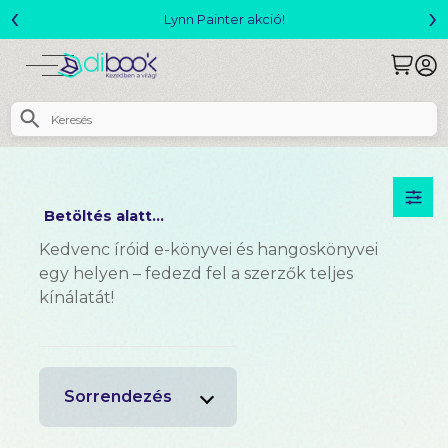
‹
›
Lynn Painter akció!
Megjelent! 
Betöltés alatt...
Kedvenc íróid e-könyvei és hangoskönyvei
egy helyen – fedezd fel a szerzők teljes
kínálatát!
Sorrendezés