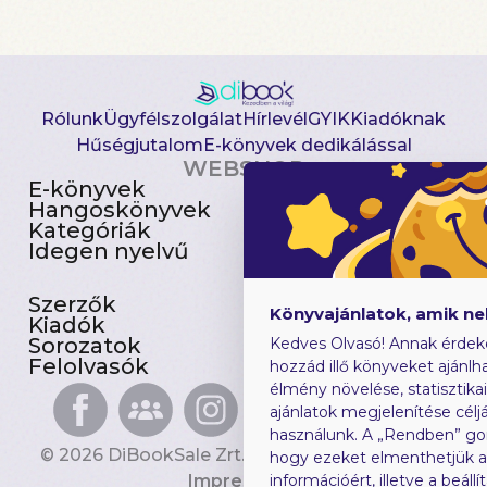
Rólunk
Ügyfélszolgálat
Hírlevél
GYIK
Kiadóknak
Hűségjutalom
E-könyvek dedikálással
WEBSHOP
E-könyvek
Csomagajánlatok
Hangoskönyvek
Akciósak
Kategóriák
Előjegyezhetők
Idegen nyelvű
Újdonságok
Szerzők
Gyerekkönyvek
Könyvajánlatok, amik n
Kiadók
Heti toplista
Sorozatok
Ajándékutalvány
Kedves Olvasó! Annak érdek
Felolvasók
Blog
hozzád illő könyveket ajánlha
élmény növelése, statisztika
ajánlatok megjelenítése céljá
használunk. A „Rendben” go
© 2026 DiBookSale Zrt. Minden jog fenntartva.
hogy ezeket elmenthetjük 
Impresszum
információért, illetve a beál