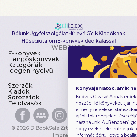
Rólunk
Ügyfélszolgálat
Hírlevél
GYIK
Kiadóknak
Hűségjutalom
E-könyvek dedikálással
WEBSHOP
E-könyvek
Csomagajánlatok
Hangoskönyvek
Akciósak
Kategóriák
Előjegyezhetők
Idegen nyelvű
Újdonságok
Szerzők
Gyerekkönyvek
Könyvajánlatok, amik n
Kiadók
Heti toplista
Sorozatok
Ajándékutalvány
Kedves Olvasó! Annak érdek
Felolvasók
Blog
hozzád illő könyveket ajánlha
élmény növelése, statisztika
ajánlatok megjelenítése céljá
használunk. A „Rendben” go
© 2026 DiBookSale Zrt. Minden jog fenntartva.
hogy ezeket elmenthetjük 
Impresszum
információért, illetve a beál