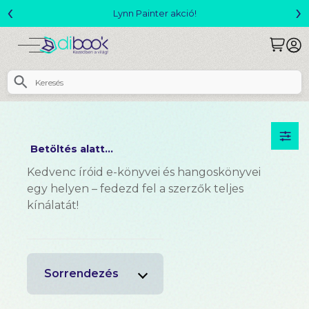
‹
›
Megjelent! L. J. Shen: Legvadabb álmaimban 
Betöltés alatt...
Kedvenc íróid e-könyvei és hangoskönyvei
egy helyen – fedezd fel a szerzők teljes
kínálatát!
Sorrendezés