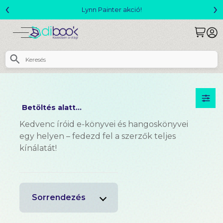
‹
›
Lynn Painter akció!
Betöltés alatt...
Kedvenc íróid e-könyvei és hangoskönyvei
egy helyen – fedezd fel a szerzők teljes
kínálatát!
Sorrendezés