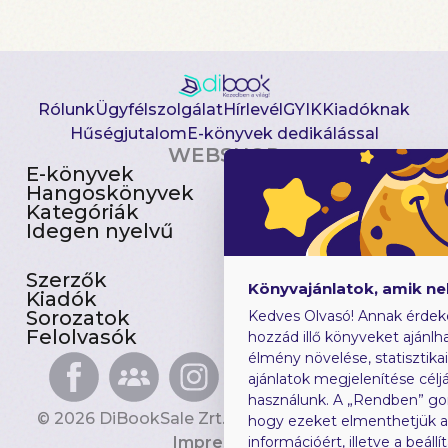
Rólunk
Ügyfélszolgálat
Hírlevél
GYIK
Kiadóknak
Hűségjutalom
E-könyvek dedikálással
WEBSHOP
E-könyvek
Csomagajánlatok
Hangoskönyvek
Akciósak
Kategóriák
Előjegyezhetők
Idegen nyelvű
Újdonságok
Szerzők
Gyerekkönyvek
Könyvajánlatok, amik n
Kiadók
Heti toplista
Sorozatok
Ajándékutalvány
Kedves Olvasó! Annak érdek
Felolvasók
Blog
hozzád illő könyveket ajánlha
élmény növelése, statisztika
ajánlatok megjelenítése céljá
használunk. A „Rendben” go
© 2026 DiBookSale Zrt. Minden jog fenntartva.
hogy ezeket elmenthetjük 
Impresszum
információért, illetve a beál