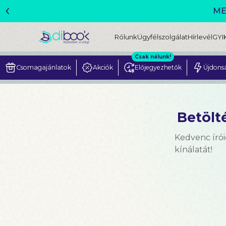
‹
Rólunk
Ügyfélszolgálat
Hírlevél
GYI
Csak nálunk!
Csomagajánlatok
Akciók
Előjegyezhetők
Újdons
Betölté
Kedvenc írói
kínálatát!