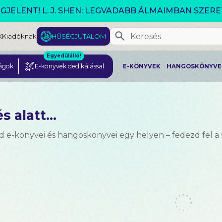
VÁLTOZÓ VILÁG AKCIÓ!
K
Kiadóknak
HŰSÉGJUTALOM
Egyedülálló!
ágok
E-könyvek dedikálással
E-KÖNYVEK
HANGOSKÖNYVE
s alatt...
d e-könyvei és hangoskönyvei egy helyen – fedezd fel a 