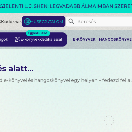
VÁLTOZÓ VILÁG AKCIÓ!
K
Kiadóknak
HŰSÉGJUTALOM
Egyedülálló!
ágok
E-könyvek dedikálással
E-KÖNYVEK
HANGOSKÖNYVE
s alatt...
d e-könyvei és hangoskönyvei egy helyen – fedezd fel a 