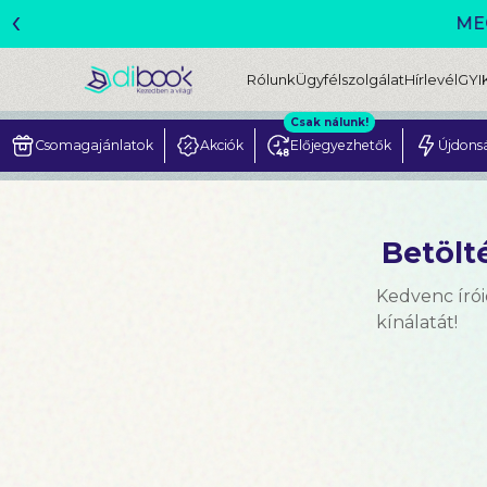
‹
Rólunk
Ügyfélszolgálat
Hírlevél
GYI
Csak nálunk!
Csomagajánlatok
Akciók
Előjegyezhetők
Újdons
Betölté
Kedvenc írói
kínálatát!