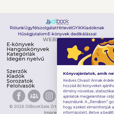
Rólunk
Ügyfélszolgálat
Hírlevél
GYIK
Kiadóknak
Hűségjutalom
E-könyvek dedikálással
WEBSHOP
E-könyvek
Csomagajánlatok
Hangoskönyvek
Akciósak
Kategóriák
Előjegyezhetők
Idegen nyelvű
Újdonságok
Szerzők
Gyerekkönyvek
Könyvajánlatok, amik n
Kiadók
Heti toplista
Sorozatok
Ajándékutalvány
Kedves Olvasó! Annak érdek
Felolvasók
Blog
hozzád illő könyveket ajánlha
élmény növelése, statisztika
ajánlatok megjelenítése céljá
használunk. A „Rendben” go
© 2026 DiBookSale Zrt. Minden jog fenntartva.
hogy ezeket elmenthetjük 
Impresszum
információért, illetve a beál