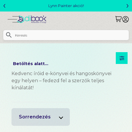
‹
›
Lynn Painter akció!
Betöltés alatt...
Kedvenc íróid e-könyvei és hangoskönyvei
egy helyen – fedezd fel a szerzők teljes
kínálatát!
Sorrendezés