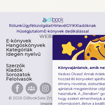
Rólunk
Ügyfélszolgálat
Hírlevél
GYIK
Kiadóknak
Hűségjutalom
E-könyvek dedikálással
WEBSHOP
E-könyvek
Csomagajánlatok
Hangoskönyvek
Akciósak
Kategóriák
Előjegyezhetők
Idegen nyelvű
Újdonságok
Szerzők
Gyerekkönyvek
Könyvajánlatok, amik n
Kiadók
Heti toplista
Sorozatok
Ajándékutalvány
Kedves Olvasó! Annak érdek
Felolvasók
Blog
hozzád illő könyveket ajánlha
élmény növelése, statisztika
ajánlatok megjelenítése céljá
használunk. A „Rendben” go
© 2026 DiBookSale Zrt. Minden jog fenntartva.
hogy ezeket elmenthetjük 
Impresszum
információért, illetve a beál