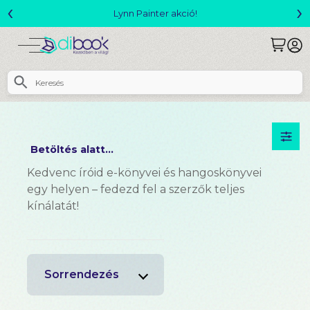
‹
›
Lynn Painter akció!
Betöltés alatt...
Kedvenc íróid e-könyvei és hangoskönyvei
egy helyen – fedezd fel a szerzők teljes
kínálatát!
Sorrendezés