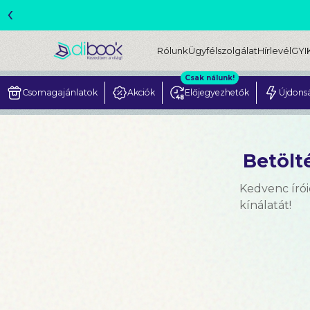
‹
ME
Rólunk
Ügyfélszolgálat
Hírlevél
GYI
Csak nálunk!
Csomagajánlatok
Akciók
Előjegyezhetők
Újdons
Betölté
Kedvenc írói
kínálatát!