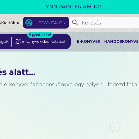
GJELENT! L. J. SHEN: LEGVADABB ÁLMAIMBAN SZER
K
Kiadóknak
HŰSÉGJUTALOM
Egyedülálló!
ágok
E-könyvek dedikálással
E-KÖNYVEK
HANGOSKÖNYVE
s alatt...
d e-könyvei és hangoskönyvei egy helyen – fedezd fel a 