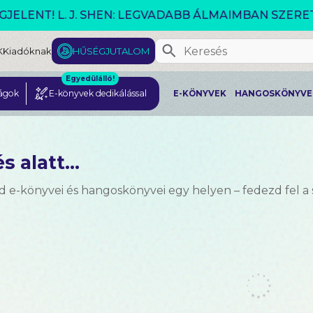
VÁLTOZÓ VILÁG AKCIÓ!
K
Kiadóknak
HŰSÉGJUTALOM
Egyedülálló!
ágok
E-könyvek dedikálással
E-KÖNYVEK
HANGOSKÖNYVE
s alatt...
d e-könyvei és hangoskönyvei egy helyen – fedezd fel a 