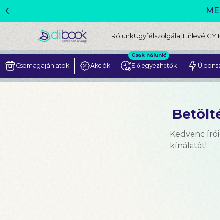
‹
Rólunk
Ügyfélszolgálat
Hírlevél
GYI
Csak nálunk!
Csomagajánlatok
Akciók
Előjegyezhetők
Újdons
Betölté
Kedvenc írói
kínálatát!