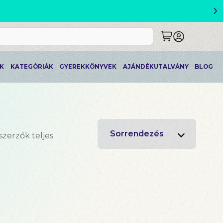
›
 SHEN: LEGVADABB ÁLMAIMBAN SZERETLEK
K
KATEGÓRIÁK
GYEREKKÖNYVEK
AJÁNDÉKUTALVÁNY
BLOG
Sorrendezés
szerzők teljes