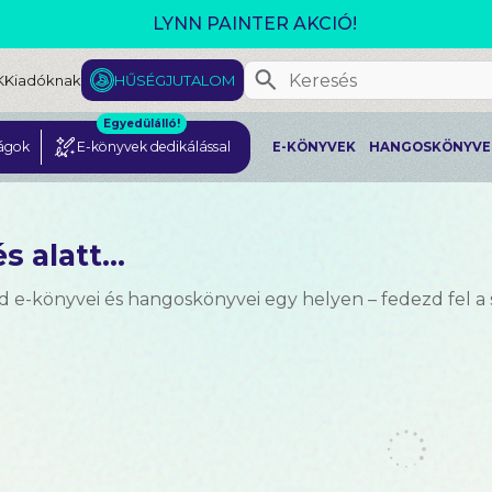
MEGJELENT! L. J.
K
Kiadóknak
HŰSÉGJUTALOM
Egyedülálló!
ágok
E-könyvek dedikálással
E-KÖNYVEK
HANGOSKÖNYVE
s alatt...
d e-könyvei és hangoskönyvei egy helyen – fedezd fel a 