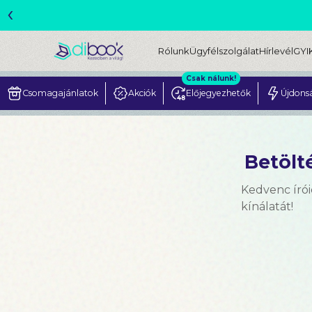
‹
Rólunk
Ügyfélszolgálat
Hírlevél
GYI
Csak nálunk!
Csomagajánlatok
Akciók
Előjegyezhetők
Újdons
Betölté
Kedvenc írói
kínálatát!