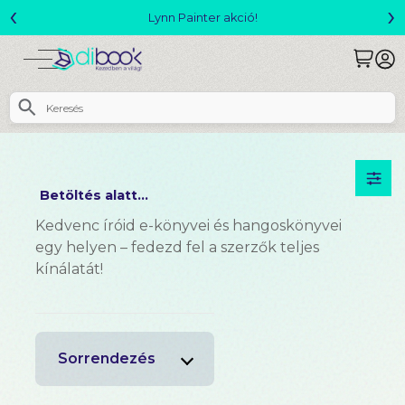
‹
›
Lynn Painter akció!
Megjelent! L. 
Betöltés alatt...
Kedvenc íróid e-könyvei és hangoskönyvei
egy helyen – fedezd fel a szerzők teljes
kínálatát!
Sorrendezés