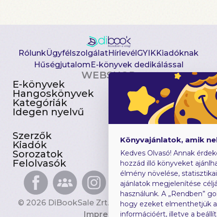
Rólunk
Ügyfélszolgálat
Hírlevél
GYIK
Kiadóknak
Hűségjutalom
E-könyvek dedikálással
WEBSHOP
E-könyvek
Csomagajánlatok
Hangoskönyvek
Akciósak
Kategóriák
Előjegyezhetők
Idegen nyelvű
Újdonságok
Szerzők
Gyerekkönyvek
Könyvajánlatok, amik n
Kiadók
Heti toplista
Sorozatok
Ajándékutalvány
Kedves Olvasó! Annak érdek
Felolvasók
Blog
hozzád illő könyveket ajánlha
élmény növelése, statisztika
ajánlatok megjelenítése céljá
használunk. A „Rendben” go
© 2026 DiBookSale Zrt. Minden jog fenntartva.
hogy ezeket elmenthetjük 
Impresszum
információért, illetve a beál