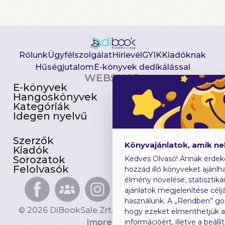
Rólunk
Ügyfélszolgálat
Hírlevél
GYIK
Kiadóknak
Hűségjutalom
E-könyvek dedikálással
WEBSHOP
E-könyvek
Csomagajánlatok
Hangoskönyvek
Akciósak
Kategóriák
Előjegyezhetők
Idegen nyelvű
Újdonságok
Szerzők
Gyerekkönyvek
Könyvajánlatok, amik n
Kiadók
Heti toplista
Sorozatok
Ajándékutalvány
Kedves Olvasó! Annak érdek
Felolvasók
Blog
hozzád illő könyveket ajánlha
élmény növelése, statisztika
ajánlatok megjelenítése céljá
használunk. A „Rendben” go
© 2026 DiBookSale Zrt. Minden jog fenntartva.
hogy ezeket elmenthetjük 
Impresszum
információért, illetve a beál