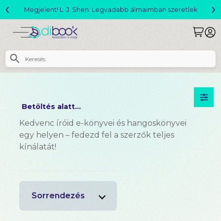
‹
›
Megjelent! L. J. Shen: Legvadabb álmaimban szeretlek
Betöltés alatt...
Kedvenc íróid e-könyvei és hangoskönyvei
egy helyen – fedezd fel a szerzők teljes
kínálatát!
Sorrendezés