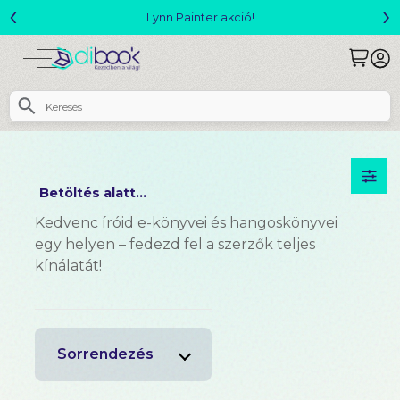
‹
›
Lynn Painter akció!
Betöltés alatt...
Kedvenc íróid e-könyvei és hangoskönyvei
egy helyen – fedezd fel a szerzők teljes
kínálatát!
Sorrendezés