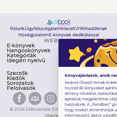
Rólunk
Ügyfélszolgálat
Hírlevél
GYIK
Kiadóknak
Hűségjutalom
E-könyvek dedikálással
WEBSHOP
E-könyvek
Csomagajánlatok
Hangoskönyvek
Akciósak
Kategóriák
Előjegyezhetők
Idegen nyelvű
Újdonságok
Szerzők
Gyerekkönyvek
Könyvajánlatok, amik n
Kiadók
Heti toplista
Sorozatok
Ajándékutalvány
Kedves Olvasó! Annak érdek
Felolvasók
Blog
hozzád illő könyveket ajánlha
élmény növelése, statisztika
ajánlatok megjelenítése céljá
használunk. A „Rendben” go
© 2026 DiBookSale Zrt. Minden jog fenntartva.
hogy ezeket elmenthetjük 
Impresszum
információért, illetve a beál