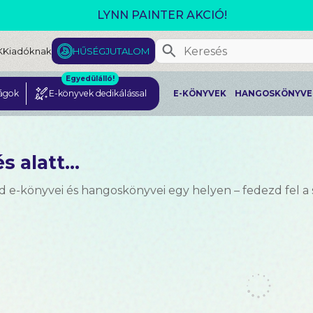
GJELENT! L. J. SHEN: LEGVADABB ÁLMAIMBAN SZER
K
Kiadóknak
HŰSÉGJUTALOM
Egyedülálló!
ágok
E-könyvek dedikálással
E-KÖNYVEK
HANGOSKÖNYVE
s alatt...
d e-könyvei és hangoskönyvei egy helyen – fedezd fel a 