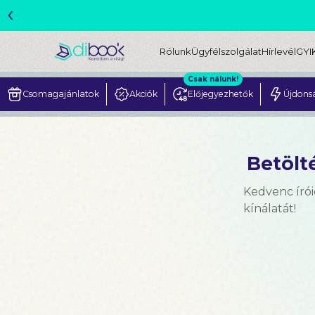
‹
ME
Rólunk
Ügyfélszolgálat
Hírlevél
GYI
Csak nálunk!
Csomagajánlatok
Akciók
Előjegyezhetők
Újdons
Betölté
Kedvenc írói
kínálatát!