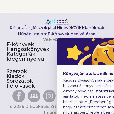
Rólunk
Ügyfélszolgálat
Hírlevél
GYIK
Kiadóknak
Hűségjutalom
E-könyvek dedikálással
WEBSHOP
E-könyvek
Csomagajánlatok
Hangoskönyvek
Akciósak
Kategóriák
Előjegyezhetők
Idegen nyelvű
Újdonságok
Szerzők
Gyerekkönyvek
Könyvajánlatok, amik n
Kiadók
Heti toplista
Sorozatok
Ajándékutalvány
Kedves Olvasó! Annak érdek
Felolvasók
Blog
hozzád illő könyveket ajánlha
élmény növelése, statisztika
ajánlatok megjelenítése céljá
használunk. A „Rendben” go
© 2026 DiBookSale Zrt. Minden jog fenntartva.
hogy ezeket elmenthetjük 
Impresszum
információért, illetve a beál