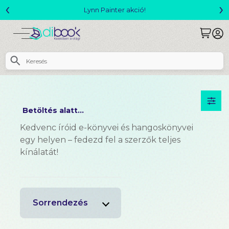
‹
›
Lynn Painter akció!
Betöltés alatt...
Kedvenc íróid e-könyvei és hangoskönyvei
egy helyen – fedezd fel a szerzők teljes
kínálatát!
Sorrendezés