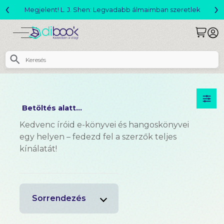
‹
›
Megjelent! L. J. Shen: Legvadabb álmaimban szeretlek
Betöltés alatt...
Kedvenc íróid e-könyvei és hangoskönyvei
egy helyen – fedezd fel a szerzők teljes
kínálatát!
Sorrendezés