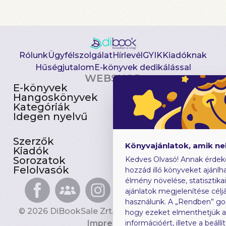
Rólunk
Ügyfélszolgálat
Hírlevél
GYIK
Kiadóknak
Hűségjutalom
E-könyvek dedikálással
WEBSHOP
E-könyvek
Csomagajánlatok
Hangoskönyvek
Akciósak
Kategóriák
Előjegyezhetők
Idegen nyelvű
Újdonságok
Szerzők
Gyerekkönyvek
Könyvajánlatok, amik n
Kiadók
Heti toplista
Sorozatok
Ajándékutalvány
Kedves Olvasó! Annak érdek
Felolvasók
Blog
hozzád illő könyveket ajánlha
élmény növelése, statisztika
ajánlatok megjelenítése céljá
használunk. A „Rendben” go
© 2026 DiBookSale Zrt. Minden jog fenntartva.
hogy ezeket elmenthetjük 
Impresszum
információért, illetve a beál