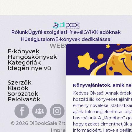
Rólunk
Ügyfélszolgálat
Hírlevél
GYIK
Kiadóknak
Hűségjutalom
E-könyvek dedikálással
WEBSHOP
E-könyvek
Csomagajánlatok
Hangoskönyvek
Akciósak
Kategóriák
Előjegyezhetők
Idegen nyelvű
Újdonságok
Szerzők
Gyerekkönyvek
Könyvajánlatok, amik n
Kiadók
Heti toplista
Sorozatok
Ajándékutalvány
Kedves Olvasó! Annak érdek
Felolvasók
Blog
hozzád illő könyveket ajánlha
élmény növelése, statisztika
ajánlatok megjelenítése céljá
használunk. A „Rendben” go
© 2026 DiBookSale Zrt. Minden jog fenntartva.
hogy ezeket elmenthetjük 
Impresszum
információért, illetve a beál