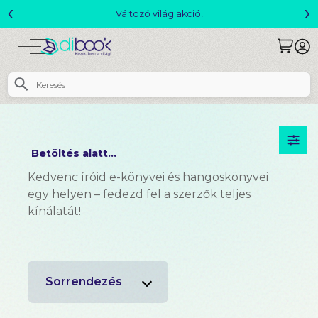
‹
›
ó!
Csomagajánlatok- Akár 25% k
Betöltés alatt...
Kedvenc íróid e-könyvei és hangoskönyvei
egy helyen – fedezd fel a szerzők teljes
kínálatát!
Sorrendezés