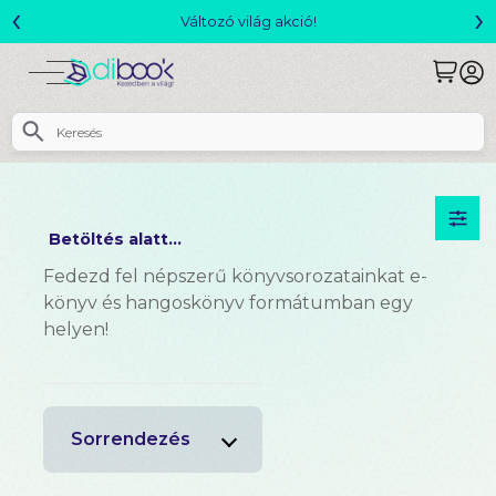
‹
›
Változó világ akció!
Betöltés alatt...
Fedezd fel népszerű könyvsorozatainkat e-
könyv és hangoskönyv formátumban egy
helyen!
Sorrendezés