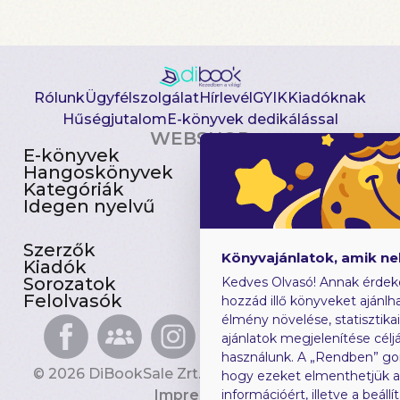
Rólunk
Ügyfélszolgálat
Hírlevél
GYIK
Kiadóknak
Hűségjutalom
E-könyvek dedikálással
WEBSHOP
E-könyvek
Csomagajánlatok
Hangoskönyvek
Akciósak
Kategóriák
Előjegyezhetők
Idegen nyelvű
Újdonságok
Szerzők
Gyerekkönyvek
Könyvajánlatok, amik n
Kiadók
Heti toplista
Sorozatok
Ajándékutalvány
Kedves Olvasó! Annak érdek
Felolvasók
Blog
hozzád illő könyveket ajánlha
élmény növelése, statisztika
ajánlatok megjelenítése céljá
használunk. A „Rendben” go
© 2026 DiBookSale Zrt. Minden jog fenntartva.
hogy ezeket elmenthetjük 
Impresszum
információért, illetve a beál