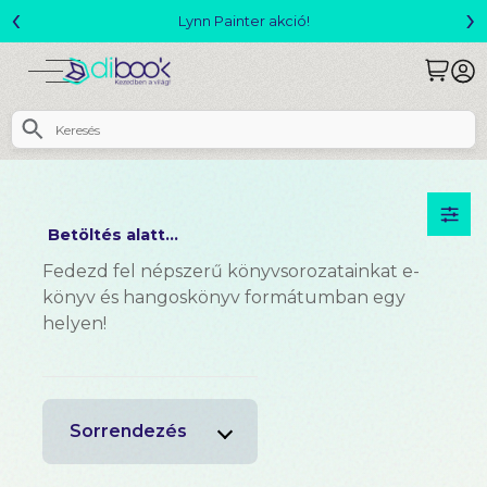
‹
›
Lynn Painter akció!
Betöltés alatt...
Fedezd fel népszerű könyvsorozatainkat e-
könyv és hangoskönyv formátumban egy
helyen!
Sorrendezés