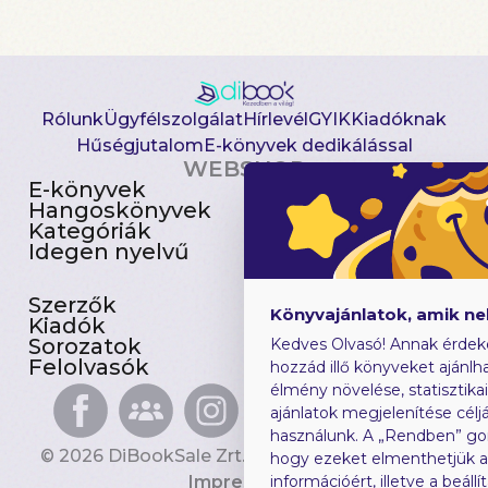
Rólunk
Ügyfélszolgálat
Hírlevél
GYIK
Kiadóknak
Hűségjutalom
E-könyvek dedikálással
WEBSHOP
E-könyvek
Csomagajánlatok
Hangoskönyvek
Akciósak
Kategóriák
Előjegyezhetők
Idegen nyelvű
Újdonságok
Szerzők
Gyerekkönyvek
Könyvajánlatok, amik n
Kiadók
Heti toplista
Sorozatok
Ajándékutalvány
Kedves Olvasó! Annak érdek
Felolvasók
Blog
hozzád illő könyveket ajánlha
élmény növelése, statisztika
ajánlatok megjelenítése céljá
használunk. A „Rendben” go
© 2026 DiBookSale Zrt. Minden jog fenntartva.
hogy ezeket elmenthetjük 
Impresszum
információért, illetve a beál