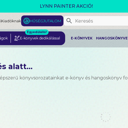
GJELENT! L. J. SHEN: LEGVADABB ÁLMAIMBAN SZER
K
Kiadóknak
HŰSÉGJUTALOM
Egyedülálló!
ágok
E-könyvek dedikálással
E-KÖNYVEK
HANGOSKÖNYVE
s alatt...
népszerű könyvsorozatainkat e-könyv és hangoskönyv 