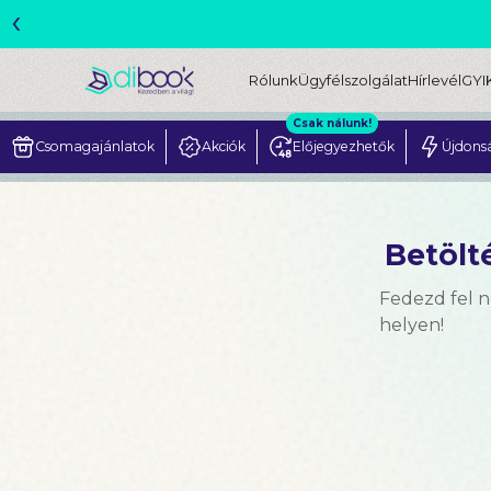
‹
ME
Rólunk
Ügyfélszolgálat
Hírlevél
GYI
Csak nálunk!
Csomagajánlatok
Akciók
Előjegyezhetők
Újdons
Betölté
Fedezd fel 
helyen!