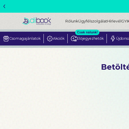
‹
ME
Rólunk
Ügyfélszolgálat
Hírlevél
GYI
Csak nálunk!
Csomagajánlatok
Akciók
Előjegyezhetők
Újdons
Betölté