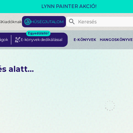
GJELENT! L. J. SHEN: LEGVADABB ÁLMAIMBAN SZER
K
Kiadóknak
HŰSÉGJUTALOM
Egyedülálló!
ágok
E-könyvek dedikálással
E-KÖNYVEK
HANGOSKÖNYVE
s alatt...