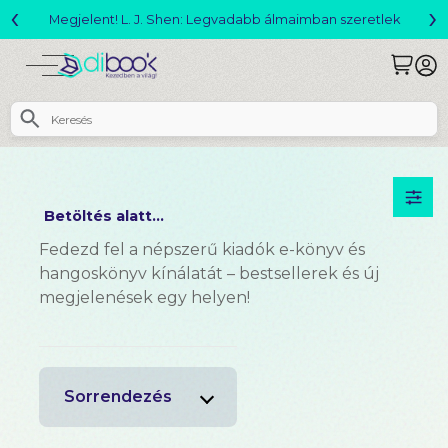
‹
›
Változó világ akció!
Betöltés alatt...
Fedezd fel a népszerű kiadók e-könyv és
hangoskönyv kínálatát – bestsellerek és új
megjelenések egy helyen!
Sorrendezés