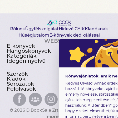
Rólunk
Ügyfélszolgálat
Hírlevél
GYIK
Kiadóknak
Hűségjutalom
E-könyvek dedikálással
WEBSHOP
E-könyvek
Csomagajánlatok
Hangoskönyvek
Akciósak
Kategóriák
Előjegyezhetők
Idegen nyelvű
Újdonságok
Szerzők
Gyerekkönyvek
Könyvajánlatok, amik n
Kiadók
Heti toplista
Sorozatok
Ajándékutalvány
Kedves Olvasó! Annak érdek
Felolvasók
Blog
hozzád illő könyveket ajánlha
élmény növelése, statisztika
ajánlatok megjelenítése céljá
használunk. A „Rendben” go
© 2026 DiBookSale Zrt. Minden jog fenntartva.
hogy ezeket elmenthetjük 
Impresszum
információért, illetve a beál