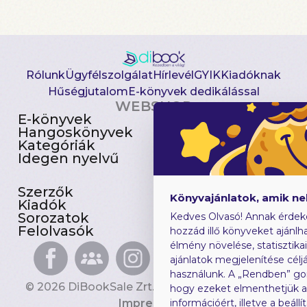
Rólunk
Ügyfélszolgálat
Hírlevél
GYIK
Kiadóknak
Hűségjutalom
E-könyvek dedikálással
WEBSHOP
E-könyvek
Csomagajánlatok
Hangoskönyvek
Akciósak
Kategóriák
Előjegyezhetők
Idegen nyelvű
Újdonságok
Szerzők
Gyerekkönyvek
Könyvajánlatok, amik n
Kiadók
Heti toplista
Sorozatok
Ajándékutalvány
Kedves Olvasó! Annak érdek
Felolvasók
Blog
hozzád illő könyveket ajánlha
élmény növelése, statisztika
ajánlatok megjelenítése céljá
használunk. A „Rendben” go
© 2026 DiBookSale Zrt. Minden jog fenntartva.
hogy ezeket elmenthetjük 
Impresszum
információért, illetve a beál