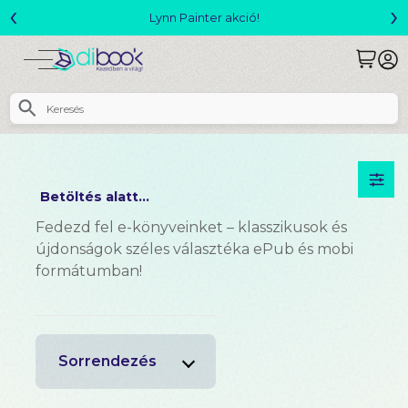
‹
›
Lynn Painter akció!
Betöltés alatt...
Fedezd fel e-könyveinket – klasszikusok és
újdonságok széles választéka ePub és mobi
formátumban!
Sorrendezés