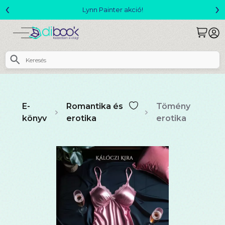
‹
›
Megjelent! L. J. Shen: Legvadabb álmaimban szeretlek
E-
Romantika és
Tömény
könyv
erotika
erotika