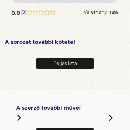
0.0
(
0
)
Vélemény írása
A sorozat további kötetei
Teljes lista
A szerző további művei