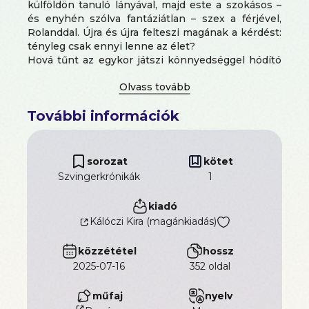
külföldön tanuló lányával, majd este a szokásos –
és enyhén szólva fantáziátlan – szex a férjével,
Rolanddal. Újra és újra felteszi magának a kérdést:
tényleg csak ennyi lenne az élet?
Hová tűnt az egykor játszi könnyedséggel hódító
nő, aki után megfordultak az utcán? És még
fontosabb: hol van az a mindent felperzselő vágy,
ami egykor jellemezte a házasságát?
További információk
Niki rádöbben, hogy a leginkább ez hiányzik az
életéből.
A szenvedély.
Az ő tüze igenis lobog – az életközépi válság
sorozat
kötet
árnyékában is.
Szvingerkrónikák
1
Roland, a mindig gyakorlatias, házasságuk
kiadó
kényelmét óvó férj meglepő ötlettel áll elő:
Kálóczi Kira (magánkiadás)
próbálják ki a szvingerezést. Vakmerőn belépnek
ebbe a titokzatos világba, és a határok hamarosan
közzététel
hossz
elmosódnak, a gátlások leomlanak, a vágyak pedig
2025-07-16
352 oldal
felszabadulnak. A kísértések sodrásában ismét
felfedezik egymást – és önmagukat is.
De vajon mennyit bír el egy házasság? És meddig
műfaj
nyelv
lehet feszíteni a húrt anélkül, hogy elpattanna?