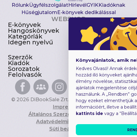
Rólunk
Ügyfélszolgálat
Hírlevél
GYIK
Kiadóknak
Hűségjutalom
E-könyvek dedikálással
WEBSHOP
E-könyvek
Csomagajánlatok
Hangoskönyvek
Akciósak
Kategóriák
Előjegyezhetők
Idegen nyelvű
Újdonságok
Szerzők
Gyerekkönyvek
Könyvajánlatok, amik n
Kiadók
Heti toplista
Sorozatok
Ajándékutalvány
Kedves Olvasó! Annak érdek
Felolvasók
Blog
hozzád illő könyveket ajánlha
élmény növelése, statisztika
ajánlatok megjelenítése céljá
használunk. A „Rendben” go
© 2026 DiBookSale Zrt. Minden jog fenntartva.
hogy ezeket elmenthetjük 
Impresszum
információért, illetve a beál
kattints ide
vagy a “Beállít
Általános Szerződési Feltételek
Adatvédelmi Tájékoztató
Süti beállítások
REN