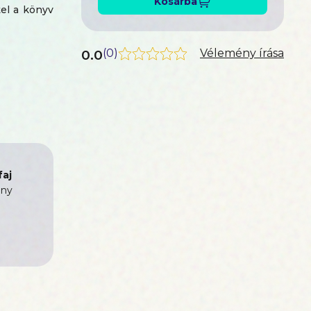
Kosárba
el a könyv
0.0
(
0
)
Vélemény írása
aj
ny