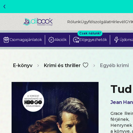
‹
ME
Rólunk
Ügyfélszolgálat
Hírlevél
GYI
Csak nálunk!
Csomagajánlatok
Akciók
Előjegyezhetők
Újdons
E-könyv
Krimi és thriller
Egyéb krimi
Tud
Jean Hanf
Grace Rein
férjének
Henrynek 
a könyve, 