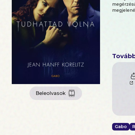
megérzésü
megjelenés
Tovább
Beleolvasok
Gabo
R