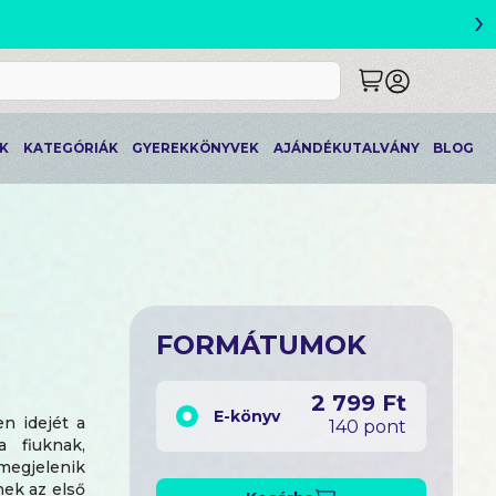
›
ETLEK
K
KATEGÓRIÁK
GYEREKKÖNYVEK
AJÁNDÉKUTALVÁNY
BLOG
FORMÁTUMOK
2 799 Ft
E-könyv
en idejét a
140 pont
 fiuknak,
megjelenik
nek az első