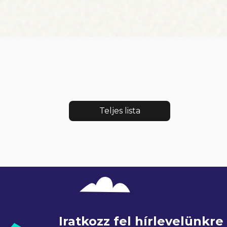
Teljes lista
Iratkozz fel hírlevelünkr