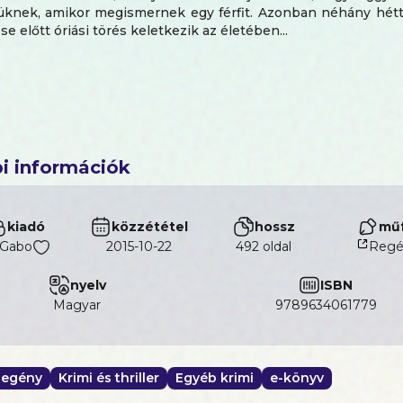
knek, amikor megismernek egy férfit. Azonban néhány hétt
e előtt óriási törés keletkezik az életében...
i információk
kiadó
közzététel
hossz
műf
Gabo
2015-10-22
492 oldal
Regé
nyelv
ISBN
magyar
9789634061779
egény
Krimi és thriller
Egyéb krimi
e-könyv