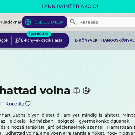
GJELENT! L. J. SHEN: LEGVADABB ÁLMAIMBAN SZER
K
Kiadóknak
HŰSÉGJUTALOM
Egyedülálló!
ágok
E-könyvek dedikálással
E-KÖNYVEK
HANGOSKÖNYVE
hattad volna
f Korelitz
hart Sachs olyan életet él, amilyet mindig is áhított. Mind
, az előkelő kórházban dolgozó gyermekonkológusnak, a
és a hozzá terápiára járó pácienseinek szenteli. Hamarosan 
a Tudhattad volna, amelyben arra tanítja a nőket, hogy higgye