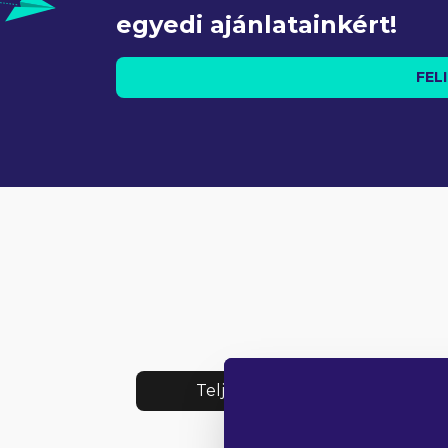
egyedi ajánlatainkért!
FEL
Teljes lista