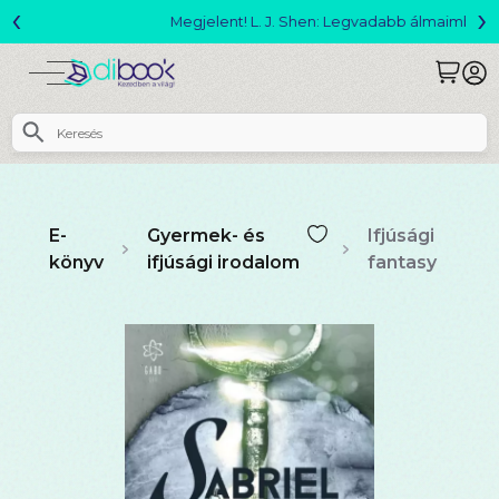
‹
›
Megjelent! L. J. Shen: Legvadabb álmaimban szeretlek
E-
Gyermek- és
Ifjúsági
könyv
ifjúsági irodalom
fantasy