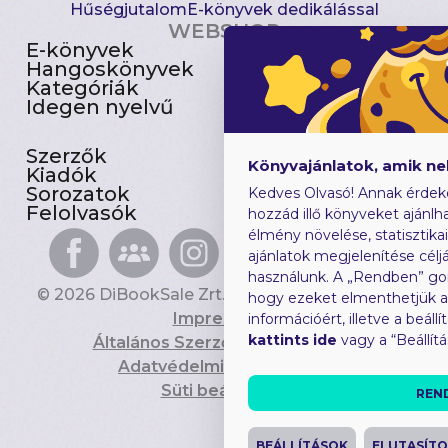
Hűségjutalom
E-könyvek dedikálással
WEBSHOP
E-könyvek
Csomagajánlatok
Hangoskönyvek
Akciósak
Kategóriák
Előjegyezhetők
Idegen nyelvű
Újdonságok
Szerzők
Gyerekkönyvek
Könyvajánlatok, amik n
Kiadók
Heti toplista
Sorozatok
Ajándékutalvány
Kedves Olvasó! Annak érdek
Felolvasók
Blog
hozzád illő könyveket ajánlha
élmény növelése, statisztika
ajánlatok megjelenítése céljá
használunk. A „Rendben” go
© 2026 DiBookSale Zrt. Minden jog fenntartva.
hogy ezeket elmenthetjük 
Impresszum
információért, illetve a beál
kattints ide
vagy a “Beállít
Általános Szerződési Feltételek
Adatvédelmi Tájékoztató
Süti beállítások
REN
BEÁLLÍTÁSOK
ELUTASÍT