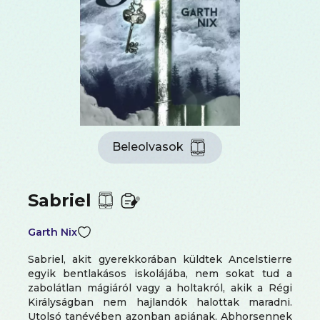
Beleolvasok
Sabriel
Garth Nix
Sabriel, akit gyerekkorában küldtek Ancelstierre
egyik bentlakásos iskolájába, nem sokat tud a
zabolátlan mágiáról vagy a holtakról, akik a Régi
Királyságban nem hajlandók halottak maradni.
Utolsó tanévében azonban apjának, Abhorsennek