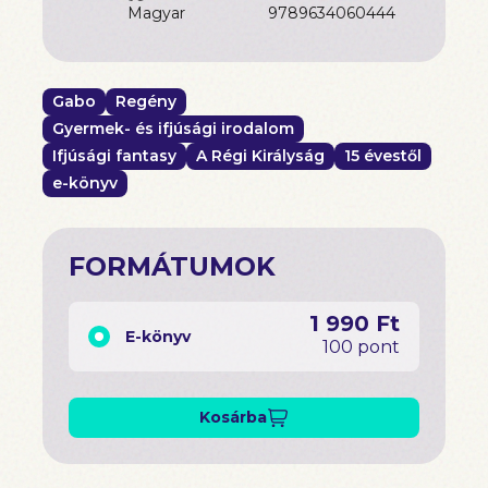
magyar
9789634060444
Gabo
Regény
Gyermek- és ifjúsági irodalom
Ifjúsági fantasy
A Régi Királyság
15 évestől
e-könyv
FORMÁTUMOK
1 990 Ft
E-könyv
100 pont
Kosárba