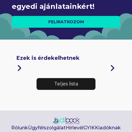
egyedi ajánlatainkért!
FELIRATKOZOM
Ezek is érdekelhetnek
Teljes lista
Rólunk
Ügyfélszolgálat
Hírlevél
GYIK
Kiadóknak