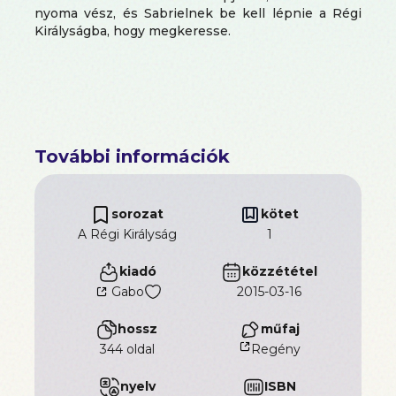
nyoma vész, és Sabrielnek be kell lépnie a Régi
Királyságba, hogy megkeresse.
További információk
sorozat
kötet
A Régi Királyság
1
kiadó
közzététel
Gabo
2015-03-16
hossz
műfaj
344 oldal
Regény
nyelv
ISBN