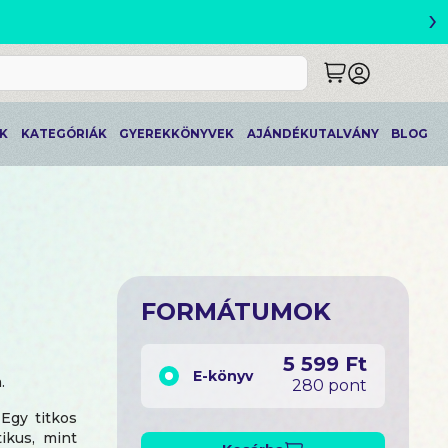
›
K
KATEGÓRIÁK
GYEREKKÖNYVEK
AJÁNDÉKUTALVÁNY
BLOG
FORMÁTUMOK
5 599 Ft
E-könyv
.
280 pont
Egy titkos
ikus, mint