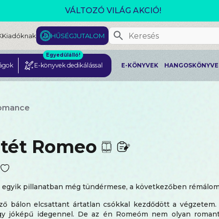
VÁLTOZÓ VILÁG AKCIÓ!
K
Kiadóknak
HŰSÉGJUTALOM
Egyedülálló!
ágok
E-könyvek dedikálással
E-KÖNYVEK
HANGOSKÖNYVE
romance
ötét Romeo
: egyik pillanatban még tündérmese, a következőben rémálom
ző bálon elcsattant ártatlan csókkal kezdődött a végzetem. 
egy jóképű idegennel. De az én Romeóm nem olyan romant