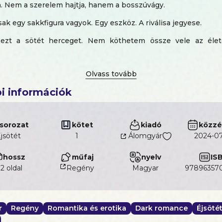
. Nem a szerelem hajtja, hanem a bosszúvágy.
ak egy sakkfigura vagyok. Egy eszköz. A riválisa jegyese.
ezt a sötét herceget. Nem köthetem össze vele az élet
, elfogadom a sorsom. Nos, nagyobbat nem is tévedhetne
nyen magam. A jövőmet én alakítom.
i információk
örténetben Júlia nem hal meg. Na de Romeo? Rá pusztulás vár
eet Journal bestsellerszerzői,
L. J. Shen
és Parker S. Hunt
t házasság történetét mesélik el, amely egy jégszívű férfi és 
sorozat
kötet
kiadó
közzé
között köttetik. Vajon vár rájuk a szerelem, vagy a sötéts
jsötét
1
Álomgyár
2024-07
?
hossz
műfaj
nyelv
IS
len mestermű.” – Eternal Embers Book Blog
12 oldal
Regény
magyar
97896357
ongtam.” – She Reads. Pang. Blog
r
Regény
Romantika és erotika
Dark romance
Éjsöté