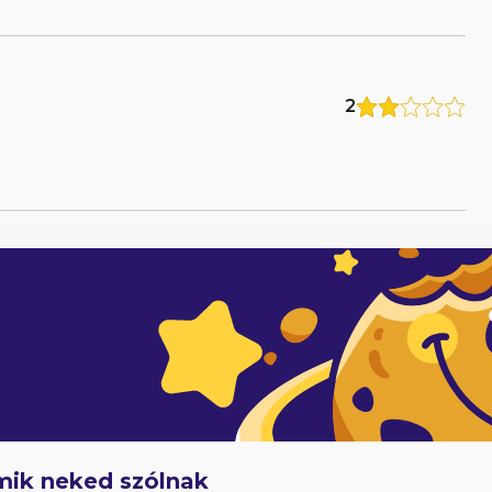
2
5
adóknak
Hűségjutalom
E-könyvek dedikálással
mik neked szólnak