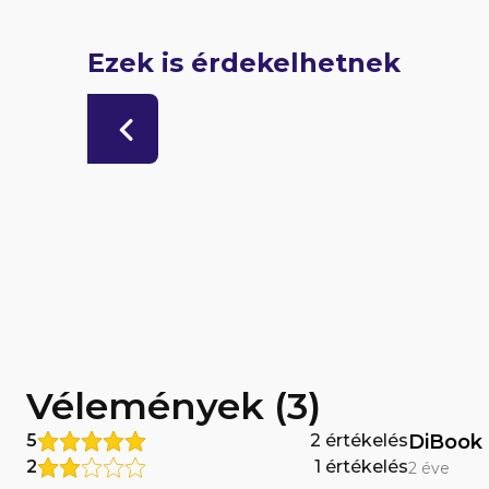
Ezek is érdekelhetnek
Vélemények (3)
5
2 értékelés
DiBook
2
1 értékelés
2 éve