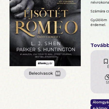
névrokona
Számára cs
Gyűlölöm 
érdemel.
Azt hiszi
olyan kön
Tovább
Ebben a t
A Wall Str
elrendezet
örökösnő 
É
felemészt
Beleolvasok
„Eszmélet
5
„Beleborz
Álomgyá
e-könyv