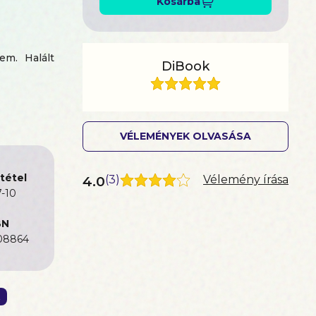
Kosárba
em. Halált
DiBook
. Nem adom
VÉLEMÉNYEK OLVASÁSA
.
ington egy
egy harcias
tétel
4.0
(
3
)
Vélemény írása
ég mindent
-10
BN
08864
t