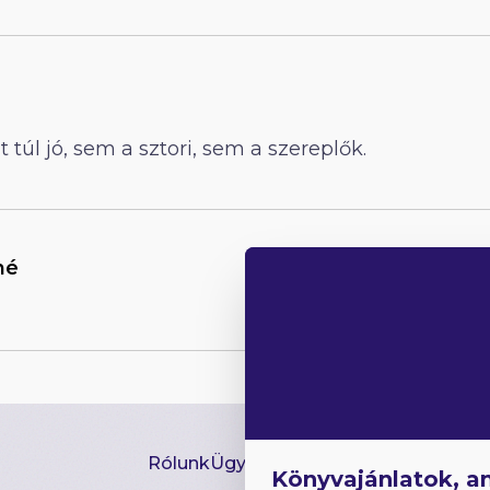
 túl jó, sem a sztori, sem a szereplők.
né
Rólunk
Ügyfélszolgálat
Hírlevél
GYIK
Ki
Könyvajánlatok, a