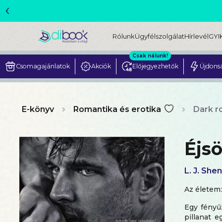
‹
Rólunk
Ügyfélszolgálat
Hírlevél
GYI
Csak nálunk!
Csomagajánlatok
Akciók
Előjegyezhetők
Újdons
E-könyv
Romantika és erotika
Dark 
Éjs
L. J. Shen
Az életem
Egy fényű
pillanat 