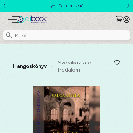
‹
›
Megjelent! L. J. Shen: Legvadabb álmaimban szeretlek
Szórakoztató
Hangoskönyv
irodalom