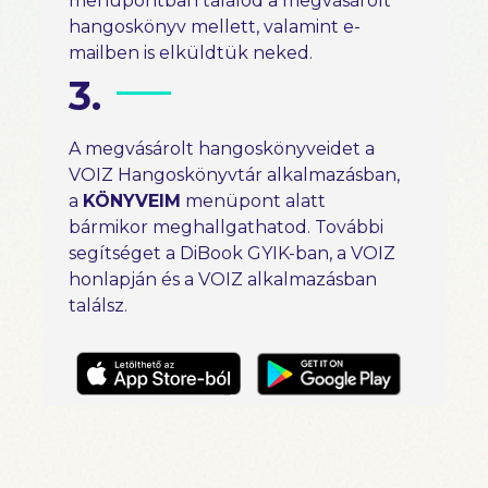
menüpontban találod a megvásárolt
hangoskönyv mellett, valamint e-
mailben is elküldtük neked.
3.
A megvásárolt hangoskönyveidet a
VOIZ Hangoskönyvtár alkalmazásban,
a
KÖNYVEIM
menüpont alatt
bármikor meghallgathatod. További
segítséget a DiBook GYIK-ban, a VOIZ
honlapján és a VOIZ alkalmazásban
találsz.