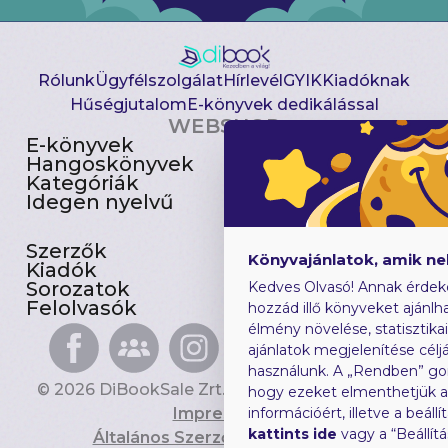
Rólunk
Ügyfélszolgálat
Hírlevél
GYIK
Kiadóknak
Hűségjutalom
E-könyvek dedikálással
WEBSHOP
E-könyvek
Csomagajánlatok
Hangoskönyvek
Akciósak
Kategóriák
Előjegyezhetők
Idegen nyelvű
Újdonságok
Szerzők
Gyerekkönyvek
Könyvajánlatok, amik n
Kiadók
Heti toplista
Sorozatok
Ajándékutalvány
Kedves Olvasó! Annak érdek
Felolvasók
Blog
hozzád illő könyveket ajánlha
élmény növelése, statisztika
ajánlatok megjelenítése céljá
használunk. A „Rendben” go
© 2026 DiBookSale Zrt. Minden jog fenntartva.
hogy ezeket elmenthetjük 
Impresszum
információért, illetve a beál
kattints ide
vagy a “Beállít
Általános Szerződési Feltételek