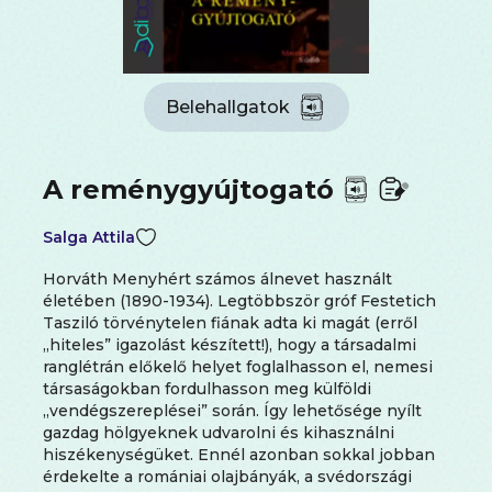
Belehallgatok
A reménygyújtogató
Salga Attila
Horváth Menyhért számos álnevet használt
életében (1890-1934). Legtöbbször gróf Festetich
Tasziló törvénytelen fiának adta ki magát (erről
„hiteles” igazolást készített!), hogy a társadalmi
ranglétrán előkelő helyet foglalhasson el, nemesi
társaságokban fordulhasson meg külföldi
„vendégszereplései” során. Így lehetősége nyílt
gazdag hölgyeknek udvarolni és kihasználni
hiszékenységüket. Ennél azonban sokkal jobban
érdekelte a romániai olajbányák, a svédországi