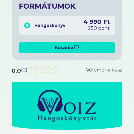
FORMÁTUMOK
4 990 Ft
Hangoskönyv
250 pont
Kosárba
0.0
(
0
)
Vélemény írása