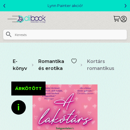
‹
›
Megjelent! L. J. Shen: Legvadabb álmaimban szeretlek
E-
Romantika
Kortárs
könyv
és erotika
romantikus
ÁRKÖTÖTT
i