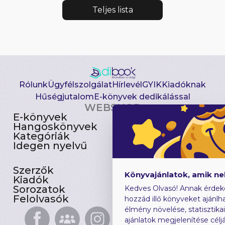
Teljes lista
Rólunk
Ügyfélszolgálat
Hírlevél
GYIK
Kiadóknak
Hűségjutalom
E-könyvek dedikálással
WEBSHOP
E-könyvek
Csomagajánlatok
Hangoskönyvek
Akciósak
Kategóriák
Előjegyezhetők
Idegen nyelvű
Újdonságok
Szerzők
Gyerekkönyvek
Könyvajánlatok, amik n
Kiadók
Heti toplista
Sorozatok
Ajándékutalvány
Kedves Olvasó! Annak érdek
Felolvasók
Blog
hozzád illő könyveket ajánlha
élmény növelése, statisztika
ajánlatok megjelenítése céljá