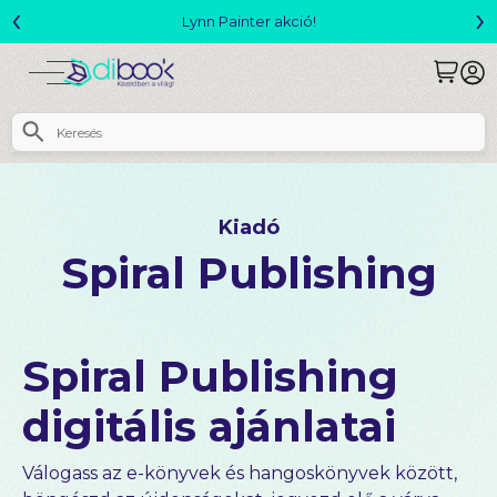
‹
›
Lynn Painter akció!
Kiadó
Spiral Publishing
Spiral Publishing
digitális ajánlatai
Válogass az e-könyvek és hangoskönyvek között,