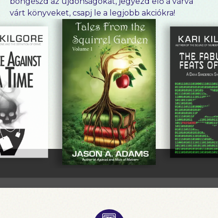
böngészd az újdonságokat, jegyezd elő a várva
várt könyveket, csapj le a legjobb akciókra!