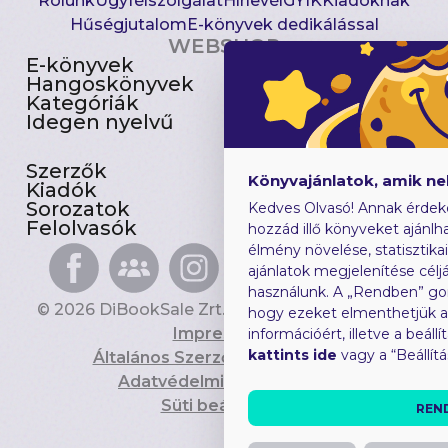
Rólunk
Ügyfélszolgálat
Hírlevél
GYIK
Kiadóknak
Hűségjutalom
E-könyvek dedikálással
WEBSHOP
E-könyvek
Csomagajánlatok
Hangoskönyvek
Akciósak
Kategóriák
Előjegyezhetők
Idegen nyelvű
Újdonságok
Szerzők
Gyerekkönyvek
Könyvajánlatok, amik n
Kiadók
Heti toplista
Sorozatok
Ajándékutalvány
Kedves Olvasó! Annak érdek
Felolvasók
Blog
hozzád illő könyveket ajánlha
élmény növelése, statisztika
ajánlatok megjelenítése céljá
használunk. A „Rendben” go
© 2026 DiBookSale Zrt. Minden jog fenntartva.
hogy ezeket elmenthetjük 
Impresszum
információért, illetve a beál
kattints ide
vagy a “Beállít
Általános Szerződési Feltételek
Adatvédelmi Tájékoztató
Süti beállítások
REN