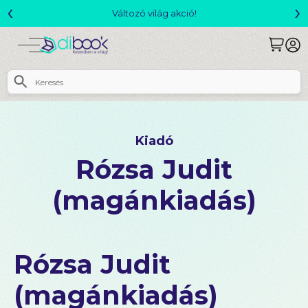
‹
›
Csomagajánlatok- Akár 25% kedvezménnyel!
Kiadó
Rózsa Judit
(magánkiadás)
Rózsa Judit
(magánkiadás)