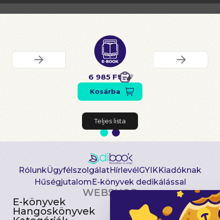
6 985 Ft
Kosárba
Teljes lista
Rólunk
Ügyfélszolgálat
Hírlevél
GYIK
Kiadóknak
Hűségjutalom
E-könyvek dedikálással
WEBSHOP
E-könyvek
Csomagajánlatok
Hangoskönyvek
Akciósak